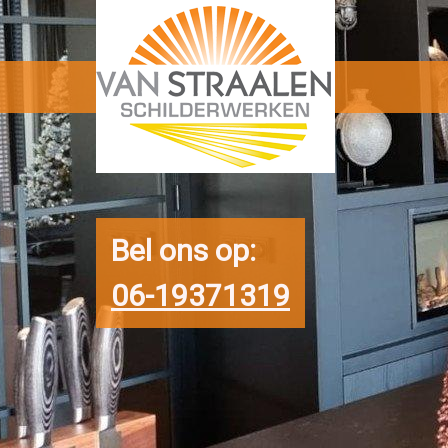
Bel ons op:
06-19371319